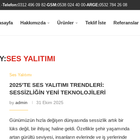
 -
Telefon:
0312 496 09 82
-
GSM:
0538 024 40 00
-
ARGE:
0532 784 26 08
asayfa
Hakkımızda
Ürünler
Teklif İste
Referanslar
Y:
SES YALITIMI
Ses Yalıtımı
2025’TE SES YALITIMI TRENDLERI:
SESSIZLIĞIN YENI TEKNOLOJILERI
by
admin
31 Ekim 2025
Günümüzün hızla değişen dünyasında sessizlik artık bir
lüks değil, bir ihtiyaç haline geldi. Özellikle şehir yaşamında
artan gürültü seviyesi, insanların evlerinde ve iş yerlerinde