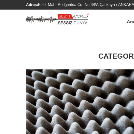
Adres:
Birlik Mah. Podgoritsa Cd. No:38/A Çankaya / ANKARA
An
CATEGOR