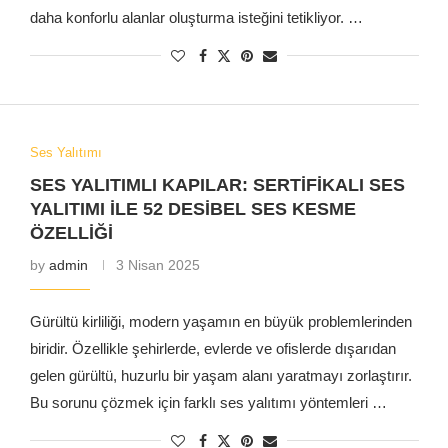
daha konforlu alanlar oluşturma isteğini tetikliyor. …
Ses Yalıtımı
SES YALITIMLI KAPILAR: SERTIFIKALI SES
YALITIMI ILE 52 DESIBEL SES KESME
ÖZELLIĞI
by
admin
3 Nisan 2025
Gürültü kirliliği, modern yaşamın en büyük problemlerinden
biridir. Özellikle şehirlerde, evlerde ve ofislerde dışarıdan
gelen gürültü, huzurlu bir yaşam alanı yaratmayı zorlaştırır.
Bu sorunu çözmek için farklı ses yalıtımı yöntemleri …