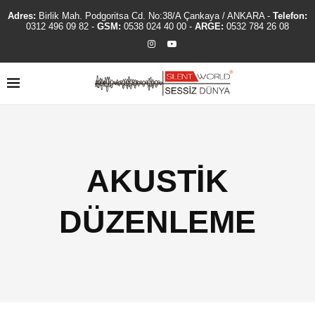
Adres:
Birlik Mah. Podgoritsa Cd. No:38/A Çankaya / ANKARA -
Telefon:
0312 496 09 82
-
GSM:
0538 024 40 00
-
ARGE:
0532 784 26 08
AKUSTİK
DÜZENLEME