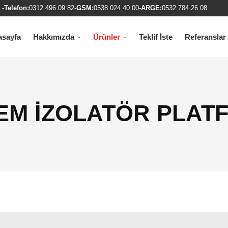
 -
Telefon:
0312 496 09 82
-
GSM:
0538 024 40 00
-
ARGE:
0532 784 26 08
asayfa
Hakkımızda
Ürünler
Teklif İste
Referanslar
EM IZOLATÖR PLAT