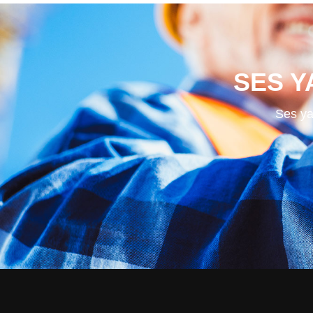
SES Y
Ses yal