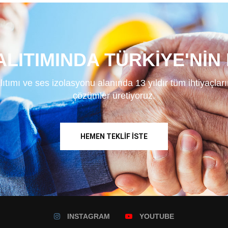
ALITIMINDA TÜRKİYE'NİN 
ıtımı ve ses izolasyonu alanında 13 yıldır tüm ihtiyaçları
çözümler üretiyoruz.
HEMEN TEKLIF İSTE
INSTAGRAM
YOUTUBE