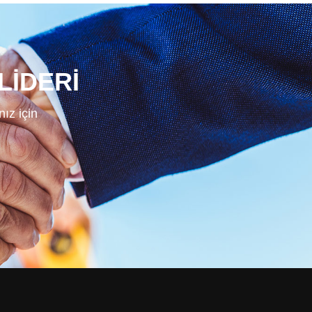
LİDERİ
nız için