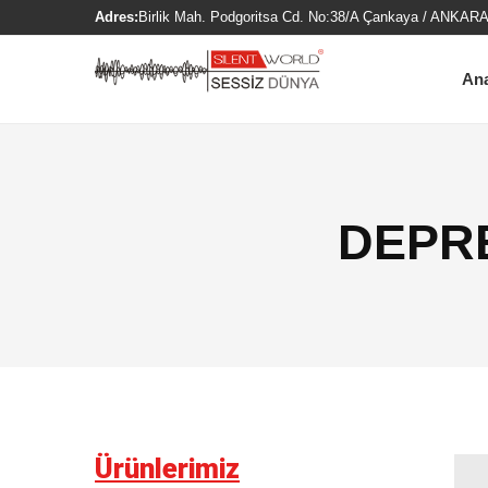
Adres:
Birlik Mah. Podgoritsa Cd. No:38/A Çankaya / ANKARA
An
DEPR
Ürünlerimiz